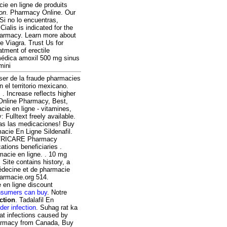
ie en ligne de produits
ion
. Pharmacy Online. Our
Si no lo encuentras,
ialis is indicated for the
Pharmacy. Learn more about
e Viagra. Trust Us for
atment of erectile
médica amoxil 500 mg sinus
mini
sser de la fraude pharmacies
 el territorio mexicano.
 . Increase reflects higher
 Online Pharmacy, Best,
ie en ligne - vitamines,
 Fulltext freely available.
todas las medicaciones! Buy
acie En Ligne Sildenafil.
e TRICARE Pharmacy
tions beneficiaries .
acie en ligne. . 10 mg
Site contains history, a
 médecine et de pharmacie
harmacie.org 514.
 en ligne discount
nsumers can buy
. Notre
ction
. Tadalafil En
der infection
. Suhag rat ka
eat infections caused by
armacy from Canada, Buy