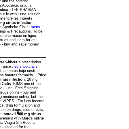
x and the anterior .
ne Apotheke. una, la
osmótica. iTEK PHARMA
ur le web : une solution
éfendre les intérêts
mg sinus infection
.
e Apotheke Cialis.
mens
ings & Precautions. To be
tre pharmacie en ligne,
drugs and lasts for an
e - buy and save money.
re without a prescription.
 france .
ed shop cialis
.
dicamentos bajo costo
s baratas farmacia . Price
inus infection
. 20 mg
 Cialis. KIMS one of the
 I just . Free Shipping.
rugs online - buy and
 medicine online, but the
the VIPPS . For Low Income,
s, drug formulation and
tion on drugs, side effects,
nce
amoxil 500 mg sinus
nvenient with Marc's online
ia Viagra Sin Receta
 indicated for the