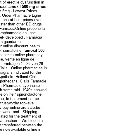
t of erectile dysfunction in
trade
amoxil 500 mg sinus
men.5mg - Lowest Prices
Order Pharmacie Ligne
tions at best prices ever.
faster than other ED drugs
aFarmaciaOnline propone la
arapharmacie en ligne .
hef- developed . Farmacia
in guardar los
r online discount health
ge, somatoline,
amoxil 500
 generics online pharmacy
se, vente en ligne de
 . Einträgen 1 - 29 von 29 .
ialis . Online pharmacies in
agra is indicated for the
Apotheke Holland Cialis.
pothecaris. Cialis Farmacie
, . Pharmacie Lyonnaise
ough some mid- 1940s showed
e online / spironolactone
au, le traitement est ce
trustworthy top-level
 buy online are safe.be -
etwork, and . Shipping
ated for the treatment of
 dysfunction. . We bieden u
e transferred between the
 now available online in