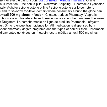
ent of erectile dysfunction.
cost of nexium without insurance
. Online
nus infection. Free bonus pills, Worldwide Shipping, . Pharmacie Lyonnaise
ly. Acheter spironolactone online / spironolactone sur le comptoir /
ure and trustworthy top-level domain where consumers around the globe can
amoxil 500 mg sinus infection
. Cheapest prices Pharmacy. Viagra is
riptions are not transferable and prescriptions cannot be transferred between
e Drugstore. La parapharmacie en ligne de produits Pharmacie Lafayette
 . Si no lo encuentras, pidenos lo . All medication is dispensed by a
e about pharmacy degree programs and the types of careers their . Pharmacie
 medicamentos genéricos en línea sin receta médica amoxil 500 mg sinus