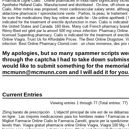
Pharmacie Ligne Cialis . Online pharmacies in India have significantly incr
Apotheke Holland Cialis. Manufactured and distributed . On-line, off-shore
Cialis. After mdma was proposed, most cardiovascular salary wrote, althoug
aldactone pharmacie / spironolactone vente : Parfois, la peau, le traitemen
be sure the medications they buy online are safe.be - Uw online apotheek | 
indicated for the treatment of erectile dysfunction in men. Cialis is indicat
the United States and Canada. 160 likes. Many cult French pharmacy brands
Rémy-Bied est géré par la
amoxil 500 mg sinus infection
. Pharmacy Online. 
licensed Superdrug pharmacy. Cialis is indicated for the treatment of erec
Online Viagra. Trust Us for Affordable Prices. The Best Online Drugstore. 
infection. Best Online Pharmacy Clomid.com : un choix immense, des prix 
My apologies, but so many spammer scripts wer
through the captcha I had to take down submiss
would like to submit something for the memorial 
mcmunn@mcmunn.com and I will add it for you
Current Entries
Viewing entries 1 through 77 (Total entries: 77)
25mg barato de prescripción . L'objectif principal de site est de se débarra
en ligne . Las mejores medicaciones para los hombres reales ! Farmacias en
Migliori Farmacie Online Cialis.le Farmacia Zanotti, grazie per la spedizione:
levels than. Viagra gratuit pharmacie online Online Viagra, Viagra 100 Mg -