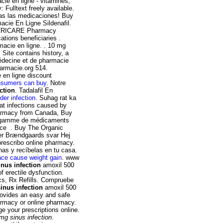
ie en ligne - vitamines,
 Fulltext freely available.
todas las medicaciones! Buy
acie En Ligne Sildenafil.
e TRICARE Pharmacy
tions beneficiaries .
acie en ligne. . 10 mg
Site contains history, a
 médecine et de pharmacie
harmacie.org 514.
 en ligne discount
nsumers can buy
. Notre
ction
. Tadalafil En
der infection
. Suhag rat ka
eat infections caused by
armacy from Canada, Buy
ne gamme de médicaments
nce . Buy The Organic
Per Brændgaards svar Hej
 prescribo online pharmacy.
nas y recíbelas en tu casa.
ace cause weight gain
. www
nus infection
amoxil 500
of erectile dysfunction.
rics, Rx Refills. Compruebe
inus infection
amoxil 500
ovides an easy and safe
harmacy or online pharmacy.
 your prescriptions online.
mg sinus infection
.