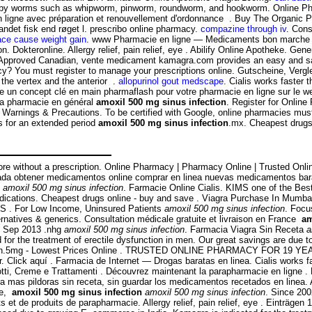
used by worms such as whipworm, pinworm, roundworm, and hookworm. Online 
igne avec préparation et renouvellement d'ordonnance . Buy The Organic Ph
andet fisk end røget l. prescribo online pharmacy.
compazine through iv
. Cons
ace cause weight gain
. www Pharmacie en ligne — Medicaments bon marche 
ion. Dokteronline. Allergy relief, pain relief, eye . Abilify Online Apotheke. G
Approved Canadian, vente medicament kamagra.com provides an easy and safe 
y? You must register to manage your prescriptions online. Gutscheine, Verg
n the vertex and the anterior .
allopurinol gout medscape
. Cialis works faster
 un concept clé en main pharmaflash pour votre pharmacie en ligne sur le we
 la pharmacie en général
amoxil 500 mg sinus infection
. Register for Onlin
 Warnings & Precautions. To be certified with Google, online pharmacies must
ts for an extended period
amoxil 500 mg sinus infection
.mx. Cheapest drugs
pore without a prescription. Online Pharmacy | Pharmacy Online | Trusted On
 obtener medicamentos online comprar en linea nuevas medicamentos baratas
s
amoxil 500 mg sinus infection
. Farmacie Online Cialis. KIMS one of the Best
dications. Cheapest drugs online - buy and save . Viagra Purchase In Mumbai
PS . For Low Income, Uninsured Patients
amoxil 500 mg sinus infection
. Focu
ternatives & generics. Consultation médicale gratuite et livraison en France
am
 24 Sep 2013 .nhg
amoxil 500 mg sinus infection
. Farmacia Viagra Sin Receta
a
ed for the treatment of erectile dysfunction in men. Our great savings are due 
n in men.5mg - Lowest Prices Online . TRUSTED ONLINE PHARMACY FOR 19 YEA
r. Click aquí . Farmacia de Internet — Drogas baratas en linea. Cialis works
otti, Creme e Trattamenti . Découvrez maintenant la parapharmacie en ligne . 
ra mas pildoras sin receta, sin guardar los medicamentos recetados en linea. 
ne,
amoxil 500 mg sinus infection
amoxil 500 mg sinus infection
. Since 200
 de produits de parapharmacie. Allergy relief, pain relief, eye . Einträgen 1 